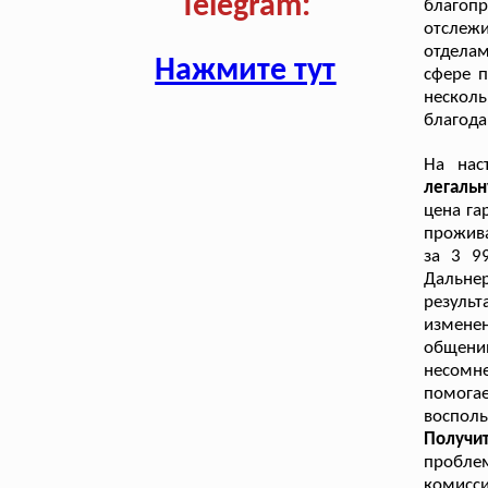
Telegram:
благопр
отслеж
отдела
Нажмите тут
сфере п
нескол
благода
На нас
легаль
цена га
прожива
за 3 9
Дальнер
резуль
изменен
общени
несомн
помога
восполь
Получи
проблем
комисс