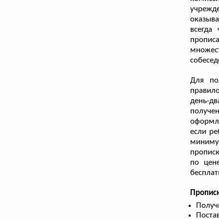
учрежде
оказыв
всегда
пропис
множе
собесед
Для по
правило
день-д
получе
оформле
если ре
миниму
прописк
по цене
бесплат
Пропис
Получ
Поста