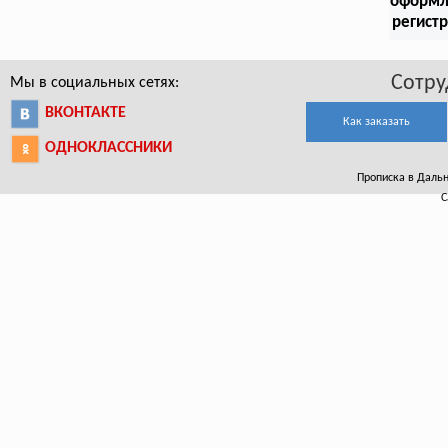
оформл
регист
Сотру
Мы в социальных сетях:
ВКОНТАКТЕ
Как заказать
ОДНОКЛАССНИКИ
Прописка в Дальн
С