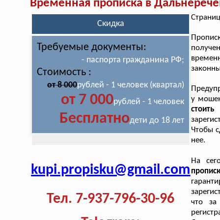
Временная прописка в Дальнерече
Страниц
Скидка
Пропис
Требуемые документы:
получе
временн
- паспорта гражданина РФ;
законны
Стоимость :
от 8 000
рублей - 1 человек (квартал)
Предупр
от 7 000
у моше
рублей - 1 человек
стоит
Бесплатно
зарегис
дети до 18 лет
Чтобы с
нее.
На сег
kupi.propisku@gmail.com
пропи
гаран
зарегис
Тел. 7-937-796-30-96
что за
регистр